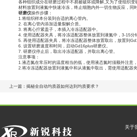
各种组织成分在研磨过程中不易被破坏或降解,又为了使组织变硬
材料放置到液氮中快速冷冻，终止细胞内外一切生物反应，同
研磨仪
操作步骤：
1.将组织样本分装到合适的离心管内。
2. 在离心管内添加适量裂解介质。
3. 将离心拧紧盖子，本插入冷冻适配器中。
4. 使用适配器夹具，将冷冻适配器整体放置到液氮中，3-15分
5. 再使用适配器夹具，将冷冻适配器整体放置取出，放置到Gd1
6. 设置研磨速度和时间，启动Gd16plus研磨仪。
7. 研磨仪停止后，取出冷冻适配器，并取出离心管。
注意事项：
1.液态氮在常压时的温度相当的低，使用液态氮时须额外注意
2.将冷冻适配器放置到液氮中和从液氮中取出，需使用适配器
上一篇：
揭秘全自动均质器如何达到均质要求？
关于