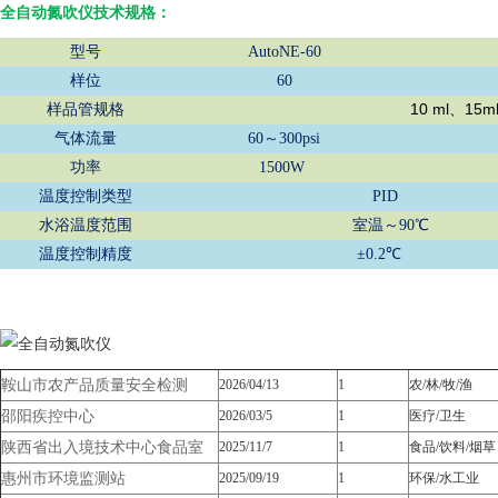
全自动氮吹仪
技术规格：
型号
AutoNE-60
样位
60
10 ml
15m
样品管规格
、
气体流量
60
～
300psi
功率
1500W
温度控制类型
PID
水浴温度范围
室温～
90
℃
温度控制精度
±
0.2
℃
鞍山市农产品质量安全检测
2026/04/13
1
农/林/牧/渔
邵阳疾控中心
2026/03/5
1
医疗/卫生
陕西省出入境技术中心食品室
2025/11/7
1
食品/饮料/烟草
惠州市环境监测站
2025/09/19
1
环保/水工业