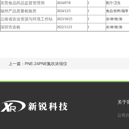
东莞食品药品监督管理局
2024/07/8
1
医疗/卫生
福州产品质量检验所
2024/12/5
1
食品/饮料/烟草
云南省农业资源与环境工作站
2023/10/25
1
农/林/牧/渔
深圳市农检
2022/11/21
1
农/林/牧/渔
上一篇：
PNE-24PNE氮吹浓缩仪
关于
公司