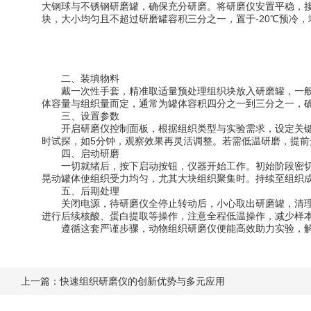
大钢球与不锈钢研磨罐，确保充分研磨。将研磨仪安置平稳，
块，大小均匀且不超过研磨罐容积三分之一，置于-20℃预冷
二、装填物料
戴一次性手套，精准取适量预处理组织块放入研磨罐，一般
体容量与组织量而定，通常为罐体容积四分之一到三分之一，
三、设置参数
开启研磨仪控制面板，根据组织类型与实验需求，设定关键参数
时试探，如5分钟，观察效果再灵活调整。若需低温研磨，提前开
四、启动研磨
一切就绪后，按下启动按钮，仪器开始工作。初始阶段密切
晃动罐体使组织受力均匀，尤其大块组织聚集时。持续至组织
五、后期处理
关闭电源，待研磨仪全停止转动后，小心取出研磨罐，清理
进行后续核酸、蛋白提取等操作，注意全程低温操作，减少样
遵循这套严谨步骤，动物组织研磨仪便能高效助力实验，解
上一篇：
快速组织研磨仪的创新优势与多元应用