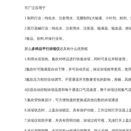
可广泛应用于
1.制药行业：纯化水、注射用水、无菌制剂(大输液、小针剂、粉剂、
2.医疗器械行业：纯化水、注射用水、注射器、输液器、输血器、静
3食品、饮料,环保行业等。
那么
多样品平行浓缩仪
还具有什么优势呢
1.利用水浴加热、氮吹对样品进行快速浓缩，同时可多位并联使用，
2氮吹针可随液面自动下降，并可自动升起，保证浓缩效率更高，使
3氮吹压力程控自动调节。不受通道开关数量变化的影响，准确，高效
4仪器自动控制浓缩温度和每个通道口气流速度，整个浓缩过程氮气流量
5.氮吹管快换设计，可方便快捷的更换成其他位数的浓缩通道
6.浓缩状态时，上盖自动锁定。具有保护功能，工作过程打开仪器上
7.浓缩仪前部开窗，并具有照明功能，浓缩过程可视，无须打开上盖
8.水位超限报警，水浴设有zei低液位报警器，防止干烧，保护加热器