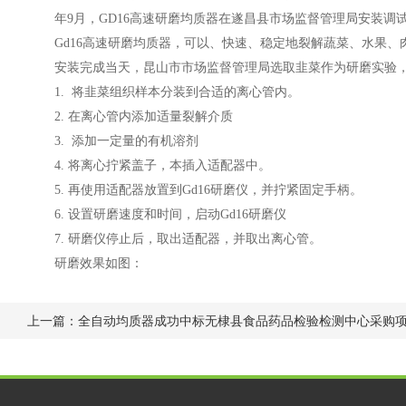
年9月，GD16高速研磨均质
器
在
遂昌县市场监督管理局
安装调
Gd16高速研磨均质
器
，可以、快速、稳定地裂解蔬菜、水果、
安装完成当天，昆山市市场监督管理局选取
韭
菜作为研磨实验
1.
将
韭
菜组织样本分装到合适的离心管内。
2.
在离心管内添加适量裂解介质
3.
添加一定量的有机溶剂
4. 将离心拧紧盖子，本插入适配器中。
5. 再使用适配器放置到Gd16研磨仪，并拧紧固定手柄。
6. 设置研磨速度和时间，启动Gd16研磨仪
7. 研磨仪停止后，取出适配器，并取出离心管。
研磨效果如图：
上一篇：
全自动均质器成功中标无棣县食品药品检验检测中心采购