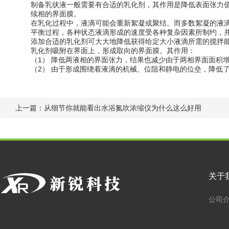
制备乳状液一般需要有合适的乳化剂，其作用是降低表面张力值（例
续相的界面膜。
在乳化过程中，液滴可能会重新絮凝或聚结。而多数絮凝的液滴
平衡过程，各种状态液滴形成的速度受各种复杂因素所制约，
添加合适的乳化剂可大大地降低获得给定大小液滴所需的搅拌
乳化剂吸附在界面上，形成取向的界面膜。其作用：
（1） 降低两液相的界面张力，结果也减少由于两相界面面积
（2） 由于形成围绕着液滴的机械、位阻和静电的位垒，降低
上一篇：
从细节你就能看出水浴氮吹浓缩仪为什么这么好用
关于
公司