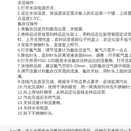
水浴操作：
1.打开水浴电源开关。
2.设定水浴温度。按温度设定显示板上的左边第一个键，上排显
点温度2-3℃。
氮吹仪操作：
1.将氮吹仪提升到最高位置，并锁紧。
2.将样品试管放置到样品定位架上，用样品定位架弹簧固定试
钉。上升支撑托盘，直到试管底部位于托盘上，距定位架不低于
3.安装不锈钢针头，直接套上即可。
4.打开氮气瓶，调节流量计为氮吹仪送气。氮气只需开一点点
5.降低针头，直到针头距离溶液表面6mm。调整：拧开配气
6.打开所用YGC-12D圆形水浴氮吹仪样品位的流量阀。打开
7.浓缩样品前，建议氮气空吹5-10min，以防氮吹仪气路中残
8.调节流量计到氮吹仪所需的流速。氮吹开始，用针头上面的流
溅。
9.连续汽化直至完成。根据非干性边界点要求，必须监测汽化
10.汽化完成时，使用干净的吸管，用一两滴溶剂冲洗不锈钢针
11.向上滑动针阀管，从样品定位架移走样品试管。
12.汽化完成后关闭气源。
13.关掉流量计和流量阀。
14.关掉水浴电源。
15.卸下不锈钢针头。
上一篇：
这么全面的水浴氮吹浓缩仪维护手段，你确定不来学习一