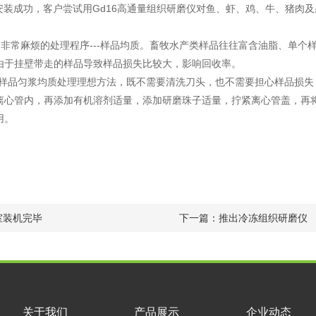
安装成功，客户尝试用
Gd16
高通量组织研磨仪对鱼、虾、鸡、牛、猪肉及
非常麻烦的处理程序
---
样品均质。畜牧水产类样品往往富含油脂、单个
由于挂壁带走的样品导致样品损失比较大，影响回收率。
样品匀浆均质处理理想方法，既不需要清洗刀头，也不需要担心样品损失
离心管内，再添加有机溶剂适量，添加研磨珠子适量，拧紧离心管盖，再
用。
室装机完毕
下一篇：
推出冷冻组织研磨仪
关于我们
产品展示
企业动态