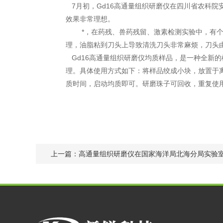
7
月初，
Gd16
高通量组织研磨仪在四川省农科院
效果非常理想。
*，在药残、兽药残留、激素检测实验中，有个
理，油脂粘到刀头上导致清洗刀头非常麻烦，刀头
Gd16
高通量组织研磨仪均质样品，是一种全新的
理。具体使用方式如下：将样品绞成小块，放置于
质时间，启动均质即可。研磨珠子可回收，重复使
上一篇：
高通量组织研磨仪在国家海洋局北海分局实验